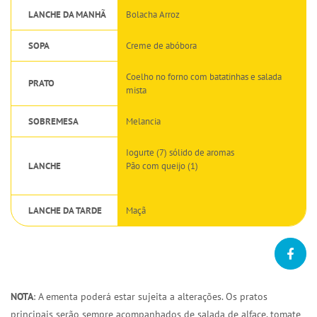
LANCHE DA MANHÃ
Bolacha Arroz
SOPA
Creme de abóbora
Coelho no forno com batatinhas e salada
PRATO
mista
SOBREMESA
Melancia
Iogurte (7) sólido de aromas
LANCHE
Pão com queijo (1)
LANCHE DA TARDE
Maçã
NOTA
: A ementa poderá estar sujeita a alterações. Os pratos
principais serão sempre acompanhados de salada de alface, tomate