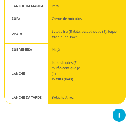
LANCHE DA MANHÃ
Pera
SOPA
Creme de brócolos
Salada fria (Batata, pescada, ovo (3), feijão
PRATO
frade e legumes)
SOBREMESA
Maçã
Leite simples (7)
½ Pão com queijo
LANCHE
(1)
½ fruta (Pera)
LANCHE DA TARDE
Bolacha Arroz