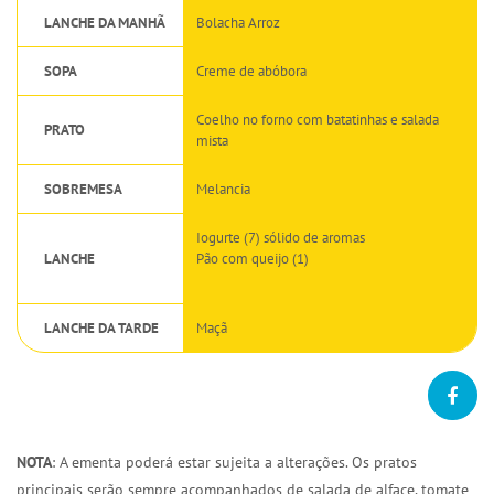
LANCHE DA MANHÃ
Bolacha Arroz
SOPA
Creme de abóbora
Coelho no forno com batatinhas e salada
PRATO
mista
SOBREMESA
Melancia
Iogurte (7) sólido de aromas
LANCHE
Pão com queijo (1)
LANCHE DA TARDE
Maçã
NOTA
: A ementa poderá estar sujeita a alterações. Os pratos
principais serão sempre acompanhados de salada de alface, tomate