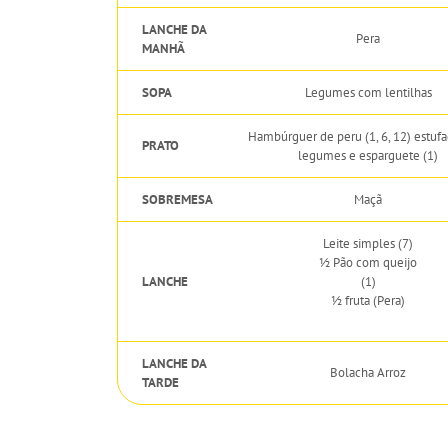
LANCHE DA
Pera
MANHÃ
SOPA
Legumes com lentilhas
Hambúrguer de peru (1, 6, 12) estuf
PRATO
legumes e esparguete (1)
SOBREMESA
Maçã
Leite simples (7)
½ Pão com queijo
LANCHE
(1)
½ fruta (Pera)
LANCHE DA
Bolacha Arroz
TARDE