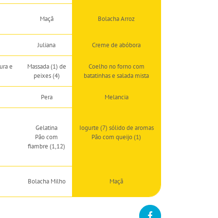
Maçã
Bolacha Arroz
Juliana
Creme de abóbora
ura e
Massada (1) de
Coelho no forno com
peixes (4)
batatinhas e salada mista
Pera
Melancia
Gelatina
Iogurte (7) sólido de aromas
Pão com
Pão com queijo (1)
fiambre (1,12)
Bolacha Milho
Maçã