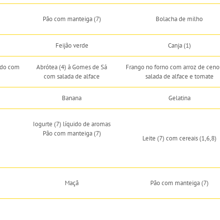
Pão com manteiga (7)
Bolacha de milho
Feijão verde
Canja (1)
ado com
Abrótea (4) à Gomes de Sá
Frango no forno com arroz de ceno
com salada de alface
salada de alface e tomate
Banana
Gelatina
Iogurte (7) líquido de aromas
Pão com manteiga (7)
Leite (7) com cereais (1,6,8)
Maçã
Pão com manteiga (7)