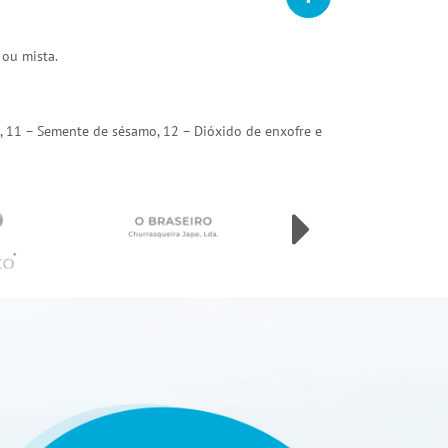
 ou mista.
arda, 11 – Semente de sésamo, 12 – Dióxido de enxofre e