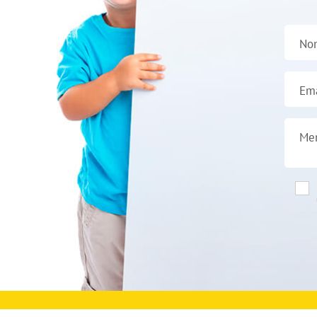
No
Ema
Me