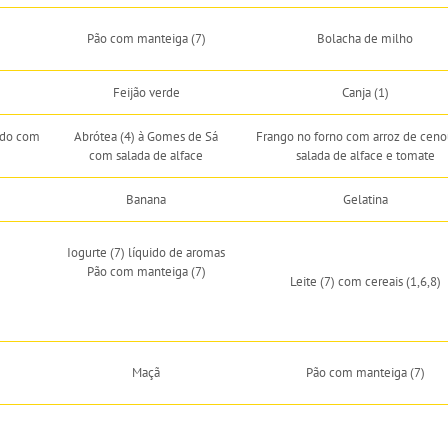
Pão com manteiga (7)
Bolacha de milho
Feijão verde
Canja (1)
ado com
Abrótea (4) à Gomes de Sá
Frango no forno com arroz de ceno
com salada de alface
salada de alface e tomate
Banana
Gelatina
Iogurte (7) líquido de aromas
Pão com manteiga (7)
Leite (7) com cereais (1,6,8)
Maçã
Pão com manteiga (7)