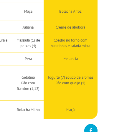
Maçã
Bolacha Arroz
Juliana
Creme de abóbora
ura e
Massada (1) de
Coelho no forno com
peixes (4)
batatinhas e salada mista
Pera
Melancia
Gelatina
Iogurte (7) sólido de aromas
Pão com
Pão com queijo (1)
fiambre (1,12)
Bolacha Milho
Maçã