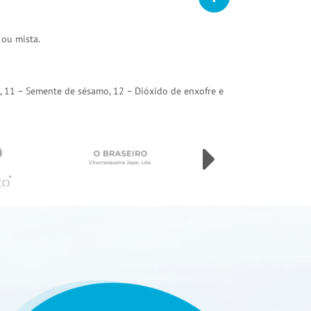
 ou mista.
arda, 11 – Semente de sésamo, 12 – Dióxido de enxofre e