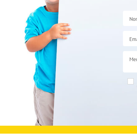
No
Ema
Me