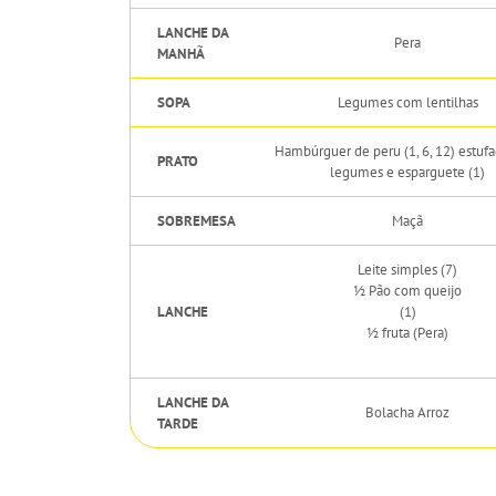
LANCHE DA
Pera
MANHÃ
SOPA
Legumes com lentilhas
Hambúrguer de peru (1, 6, 12) estuf
PRATO
legumes e esparguete (1)
SOBREMESA
Maçã
Leite simples (7)
½ Pão com queijo
LANCHE
(1)
½ fruta (Pera)
LANCHE DA
Bolacha Arroz
TARDE