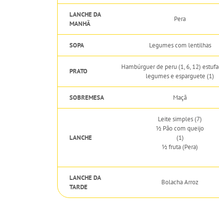
LANCHE DA
Pera
MANHÃ
SOPA
Legumes com lentilhas
Hambúrguer de peru (1, 6, 12) estuf
PRATO
legumes e esparguete (1)
SOBREMESA
Maçã
Leite simples (7)
½ Pão com queijo
LANCHE
(1)
½ fruta (Pera)
LANCHE DA
Bolacha Arroz
TARDE