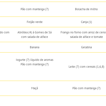
Pão com manteiga (7)
Bolacha de milho
Feijão verde
Canja (1)
ado com
Abrótea (4) à Gomes de Sá
Frango no forno com arroz de ceno
com salada de alface
salada de alface e tomate
Banana
Gelatina
Iogurte (7) líquido de aromas
Pão com manteiga (7)
Leite (7) com cereais (1,6,8)
Maçã
Pão com manteiga (7)