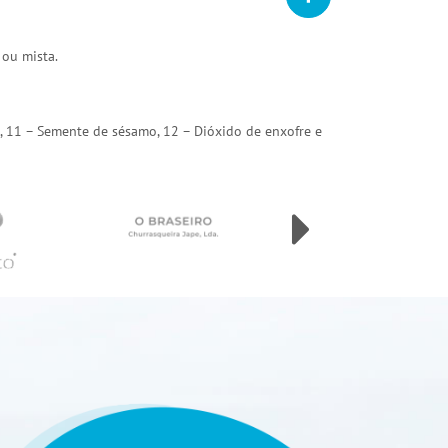
 ou mista.
arda, 11 – Semente de sésamo, 12 – Dióxido de enxofre e