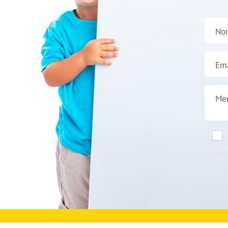
No
Ema
Me