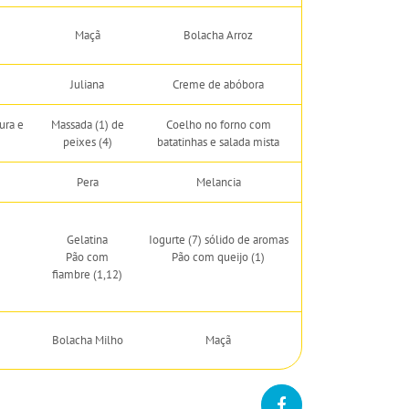
Maçã
Bolacha Arroz
Juliana
Creme de abóbora
ura e
Massada (1) de
Coelho no forno com
peixes (4)
batatinhas e salada mista
Pera
Melancia
Gelatina
Iogurte (7) sólido de aromas
Pão com
Pão com queijo (1)
fiambre (1,12)
Bolacha Milho
Maçã