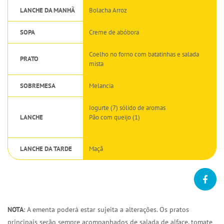
LANCHE DA MANHÃ
Bolacha Arroz
SOPA
Creme de abóbora
Coelho no forno com batatinhas e salada
PRATO
mista
SOBREMESA
Melancia
Iogurte (7) sólido de aromas
LANCHE
Pão com queijo (1)
LANCHE DA TARDE
Maçã
NOTA
: A ementa poderá estar sujeita a alterações. Os pratos
principais serão sempre acompanhados de salada de alface, tomate